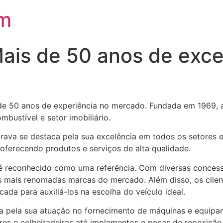
om
ais de 50 anos de exce
e 50 anos de experiência no mercado. Fundada em 1969, 
bustível e setor imobiliário.
brava se destaca pela sua excelência em todos os setores
, oferecendo produtos e serviços de alta qualidade.
 reconhecido como uma referência. Com diversas concessi
s mais renomadas marcas do mercado. Além disso, os cli
ada para auxiliá-los na escolha do veículo ideal.
a pela sua atuação no fornecimento de máquinas e equipa
ores e colheitadeiras até implementos e peças de reposiçã